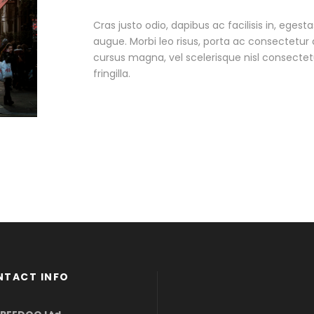
Cras justo odio, dapibus ac facilisis in, egest
augue. Morbi leo risus, porta ac consectetu
cursus magna, vel scelerisque nisl consecte
fringilla.
NTACT INFO