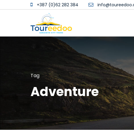
+387 (0)62 282 384
info@toureedoo
Tag
Adventure